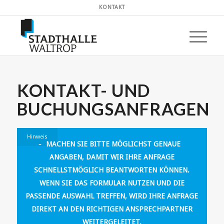
KONTAKT
KONTAKT- UND
BUCHUNGSANFRAGEN
Hinweis
MACHEN SIE BITTE MÖGLICHST GENAUE
ANGABEN, DAMIT WIR IHRE ANFRAGE
SCHNELLSTMÖGLICH BEANTWORTEN KÖNNEN.
WENN SIE DAS FORMULAR NUTZEN UND DIE
PASSENDE AUSWAHL TREFFEN, WIRD IHRE ANFRAGE
DIREKT AN DEN RICHTIGEN ANSPRECHPARTNER
WEITERGELEITET.