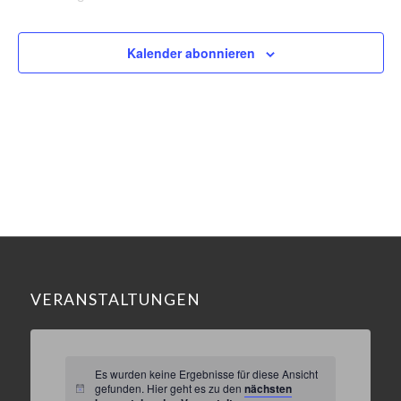
Veranstaltungen
Veransta
Kalender abonnieren
VERANSTALTUNGEN
Es wurden keine Ergebnisse für diese Ansicht
gefunden. Hier geht es zu den
nächsten
Hinweis